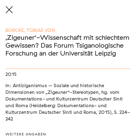
BORCKE, TOBIAS VON
‚Zigeuner‘-Wissenschaft mit schlechtem
Gewissen? Das Forum Tsiganologische
Eine Auswahl der Publikationen
Forschung an der Universität Leipzig
unserer Mitglieder
2015
END, MARKUS
(2026)
in: Antiziganismus – Soziale und historische
Etablierte Mechanismen des medialen Antiziganismus: die
Berichterstattung zur sogenannten "Armutszuwanderung"
Dimensionen von „Zigeuner“-Stereotypen, hg. vom
[In Vorbereitung]
Dokumentations- und Kulturzentrum Deutscher Sinti
und Roma (Heidelberg: Dokumentations- und
NEUBURGER, TOBIAS (HRSG.)
(2026)
Kulturzentrum Deutscher Sinti und Roma, 2015), S. 224-
Institutioneller Antiziganismus. Rassismus im Kontext von
242
EU-Migration [In Vorbereitung]
WEITERE ANGABEN