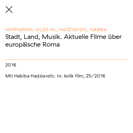
HOFFMANN, HILDE W., HADZIAVDIC, HABIBA
Stadt, Land, Musik. Aktuelle Filme über
europäische Roma
Eine Auswahl der Publikationen
unserer Mitglieder
2016
Mit Habiba Hadziavdic. In: kolik film, 25/2016
END, MARKUS
(2026)
Etablierte Mechanismen des medialen Antiziganismus: die
Berichterstattung zur sogenannten "Armutszuwanderung"
[In Vorbereitung]
NEUBURGER, TOBIAS (HRSG.)
(2026)
Institutioneller Antiziganismus. Rassismus im Kontext von
EU-Migration [In Vorbereitung]