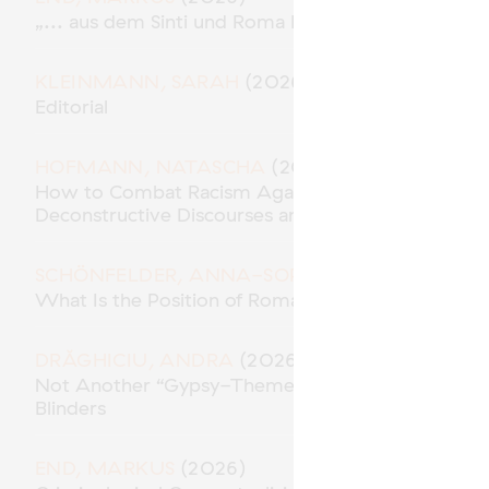
„... aus dem Sinti und Roma Milieu“ – Polizeiliche
KLEINMANN, SARAH
(2026)
Editorial
HOFMANN, NATASCHA
(2026)
How to Combat Racism Against Roma* in the Role 
Deconstructive Discourses and Methodological Res
SCHÖNFELDER, ANNA-SOPHIE
(2026)
What Is the Position of Roma in “Racial Capitalism
DRĂGHICIU, ANDRA
(2026)
Not Another “Gypsy-Themed” Movie? Traces of A
Blinders
END, MARKUS
(2026)