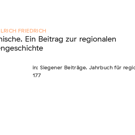
nen unserer Mitglieder
RICH FRIEDRICH
nische. Ein Beitrag zur regionalen
ngeschichte
us: die Berichterstattung zur sogenannten
in: Siegener Beiträge. Jahrbuch für reg
177
text von EU-Migration [In Vorbereitung]