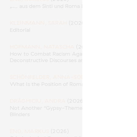
„... aus dem Sinti und Roma Milieu“ – Polizeiliche
KLEINMANN, SARAH
(2026)
Editorial
HOFMANN, NATASCHA
(2026)
How to Combat Racism Against Roma* in the Role 
Deconstructive Discourses and Methodological Res
SCHÖNFELDER, ANNA-SOPHIE
(2026)
What Is the Position of Roma in “Racial Capitalism
DRĂGHICIU, ANDRA
(2026)
Not Another “Gypsy-Themed” Movie? Traces of A
Blinders
END, MARKUS
(2026)