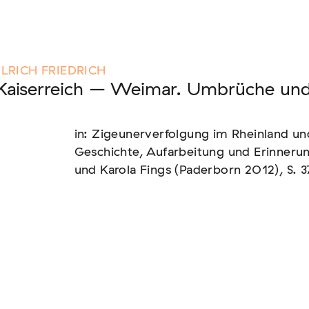
nen unserer Mitglieder
RICH FRIEDRICH
Kaiserreich – Weimar. Umbrüche und 
in: Zigeunerverfolgung im Rheinland u
us: die Berichterstattung zur sogenannten
Geschichte, Aufarbeitung und Erinnerun
und Karola Fings (Paderborn 2012), S. 
text von EU-Migration [In Vorbereitung]