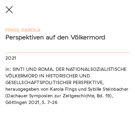
FINGS, KAROLA
Perspektiven auf den Völkermord
Eine Auswahl der Publikationen
unserer Mitglieder
2021
in: SINTI UND ROMA. DER NATIONALSOZIALISTISCHE
VÖLKERMORD IN HISTORISCHER UND
END, MARKUS
(2026)
GESELLSCHAFTSPOLITISCHER PERSPEKTIVE,
Etablierte Mechanismen des medialen Antiziganismus: die
herausgegeben von Karola Fings und Sybille Steinbacher
Berichterstattung zur sogenannten "Armutszuwanderung"
(Dachauer Symposien zur Zeitgeschichte, Bd. 19),
[In Vorbereitung]
Göttingen 2021, S. 7-26
NEUBURGER, TOBIAS (HRSG.)
(2026)
Institutioneller Antiziganismus. Rassismus im Kontext von
EU-Migration [In Vorbereitung]