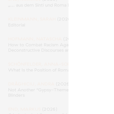
„... aus dem Sinti und Roma Milieu“ – Polizeiliche
KLEINMANN, SARAH
(2026)
Editorial
HOFMANN, NATASCHA
(2026)
How to Combat Racism Against Roma* in the Role 
Deconstructive Discourses and Methodological Res
SCHÖNFELDER, ANNA-SOPHIE
(2026)
What Is the Position of Roma in “Racial Capitalism
DRĂGHICIU, ANDRA
(2026)
Not Another “Gypsy-Themed” Movie? Traces of A
Blinders
END, MARKUS
(2026)