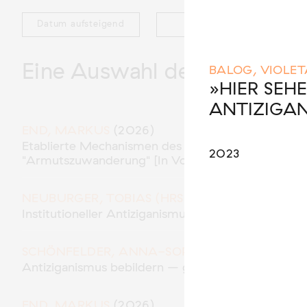
Datum aufsteigend
AutorIn
Eine Auswahl der Publikatio
BALOG, VIOLET
»HIER SEH
ANTIZIGAN
END, MARKUS
(2026)
Etablierte Mechanismen des medialen Antiziganism
2023
"Armutszuwanderung" [In Vorbereitung]
NEUBURGER, TOBIAS (HRSG.)
(2026)
Institutioneller Antiziganismus. Rassismus im Kon
SCHÖNFELDER, ANNA-SOPHIE
(2026)
Antiziganismus bebildern – geht das?
END, MARKUS
(2026)