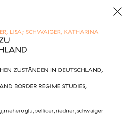
NER, LISA; SCHWAIGER, KATHARINA
 ZU
CHLAND
CHEN ZUSTÄNDEN IN DEUTSCHLAND,
AND BORDER REGIME STUDIES,
g,meheroglu,pellicer,riedner,schwaiger