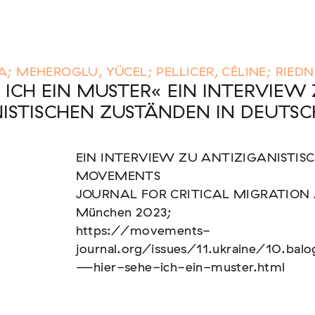
nen unserer Mitglieder
A; MEHEROGLU, YÜCEL; PELLICER, CÉLINE; RIED
E ICH EIN MUSTER« EIN INTERVIEW
ISTISCHEN ZUSTÄNDEN IN DEUTS
us: die Berichterstattung zur sogenannten
EIN INTERVIEW ZU ANTIZIGANISTIS
MOVEMENTS
JOURNAL FOR CRITICAL MIGRATION 
München 2023;
text von EU-Migration [In Vorbereitung]
https://movements-
journal.org/issues/11.ukraine/10.balo
—hier-sehe-ich-ein-muster.html