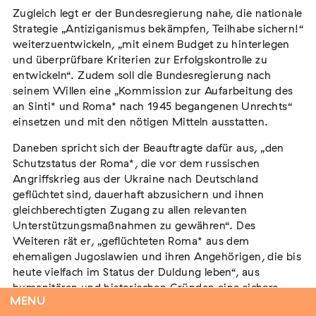
die ermordeten Sinti* und Roma* nicht nur auf
Zugleich legt er der Bundesregierung nahe, die nationale
europäischer Ebene, sondern auch weltweit
Strategie „Antiziganismus bekämpfen, Teilhabe sichern!“
anzuerkennen“ und hierzu eine Initiative im Rahmen der
weiterzuentwickeln, „mit einem Budget zu hinterlegen
Vereinten Nationen einzubringen. Auch plädiert er dafür,
und überprüfbare Kriterien zur Erfolgskontrolle zu
sich für eine stärkere Verankerung des 2. August als
entwickeln“. Zudem soll die Bundesregierung nach
Gedenktag in Deutschland und Europa einzusetzen.
seinem Willen eine „Kommission zur Aufarbeitung des
Zugleich legt er der Bundesregierung nahe, die nationale
an Sinti* und Roma* nach 1945 begangenen Unrechts“
Strategie „Antiziganismus bekämpfen, Teilhabe sichern!“
einsetzen und mit den nötigen Mitteln ausstatten.
weiterzuentwickeln, „mit einem Budget zu hinterlegen
Daneben spricht sich der Beauftragte dafür aus, „den
und überprüfbare Kriterien zur Erfolgskontrolle zu
Schutzstatus der Roma*, die vor dem russischen
entwickeln“. Zudem soll die Bundesregierung nach
Angriffskrieg aus der Ukraine nach Deutschland
seinem Willen eine „Kommission zur Aufarbeitung des an
geflüchtet sind, dauerhaft abzusichern und ihnen
Sinti* und Roma* nach 1945 begangenen Unrechts“
gleichberechtigten Zugang zu allen relevanten
einsetzen und mit den nötigen Mitteln ausstatten.
Unterstützungsmaßnahmen zu gewähren“. Des
Daneben spricht sich der Beauftragte dafür aus, „den
Weiteren rät er, „geflüchteten Roma* aus dem
Schutzstatus der Roma*, die vor dem russischen
ehemaligen Jugoslawien und ihren Angehörigen, die bis
Angriffskrieg aus der Ukraine nach Deutschland
heute vielfach im Status der Duldung leben“, aus
geflüchtet sind, dauerhaft abzusichern und ihnen
humanitären und historischen Gründen eine sichere
MENU
gleichberechtigten Zugang zu allen relevanten
Bleibeperspektive zu eröffnen.