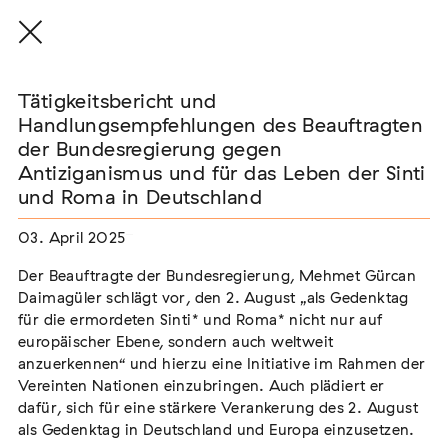
Tätigkeitsbericht und
Handlungsempfehlungen des Beauftragten
der Bundesregierung gegen
Tätigkeitsbericht und
Antiziganismus und für das Leben der Sinti
Handlungsempfehlungen des
und Roma in Deutschland
Beauftragten der
03. April 2025
Bundesregierung gegen
Der Beauftragte der Bundesregierung, Mehmet Gürcan
Antiziganismus und für das
Daimagüler schlägt vor, den 2. August „als Gedenktag
Leben der Sinti und Roma in
für die ermordeten Sinti* und Roma* nicht nur auf
europäischer Ebene, sondern auch weltweit
Deutschland
anzuerkennen“ und hierzu eine Initiative im Rahmen der
Vereinten Nationen einzubringen. Auch plädiert er
Der Beauftragte der Bundesregierung, Mehmet Gürcan
dafür, sich für eine stärkere Verankerung des 2. August
Daimagüler schlägt vor, den 2. August „als Gedenktag für
als Gedenktag in Deutschland und Europa einzusetzen.