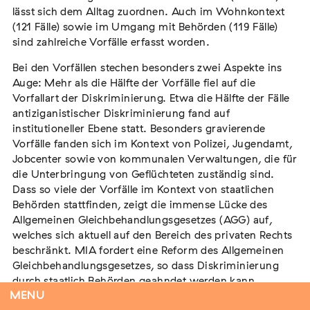
lässt sich dem Alltag zuordnen. Auch im Wohnkontext
Für das Jahr 2022 haben MIA und ihre regionalen
(121 Fälle) sowie im Umgang mit Behörden (119 Fälle)
Meldestellen bundesweit insgesamt 621 antiziganistische
sind zahlreiche Vorfälle erfasst worden.
Vorfälle erfasst. Die für das Jahr 2022 erfassten Vorfälle
zeigen, dass Antiziganismus für Betroffene alltäglich ist.
Bei den Vorfällen stechen besonders zwei Aspekte ins
Jeder vierte Vorfall (158 Fälle) lässt sich dem Alltag
Auge: Mehr als die Hälfte der Vorfälle fiel auf die
zuordnen. Auch im Wohnkontext (121 Fälle) sowie im
Vorfallart der Diskriminierung. Etwa die Hälfte der Fälle
Umgang mit Behörden (119 Fälle) sind zahlreiche Vorfälle
antiziganistischer Diskriminierung fand auf
erfasst worden.
institutioneller Ebene statt. Besonders gravierende
Vorfälle fanden sich im Kontext von Polizei, Jugendamt,
Bei den Vorfällen stechen besonders zwei Aspekte ins
Jobcenter sowie von kommunalen Verwaltungen, die für
Auge: Mehr als die Hälfte der Vorfälle fiel auf die
die Unterbringung von Geflüchteten zuständig sind.
Vorfallart der Diskriminierung. Etwa die Hälfte der Fälle
Dass so viele der Vorfälle im Kontext von staatlichen
antiziganistischer Diskriminierung fand auf
Behörden stattfinden, zeigt die immense Lücke des
institutioneller Ebene statt. Besonders gravierende
Allgemeinen Gleichbehandlungsgesetzes (AGG) auf,
Vorfälle fanden sich im Kontext von Polizei, Jugendamt,
welches sich aktuell auf den Bereich des privaten Rechts
Jobcenter sowie von kommunalen Verwaltungen, die für
beschränkt. MIA fordert eine Reform des Allgemeinen
die Unterbringung von Geflüchteten zuständig sind. Dass
Gleichbehandlungsgesetzes, so dass Diskriminierung
so viele der Vorfälle im Kontext von staatlichen Behörden
durch staatlich Behörden geahndet werden kann.
stattfinden, zeigt die immense Lücke des Allgemeinen
MENU
Gleichbehandlungsgesetzes (AGG) auf, welches sich
Die zweite auffällige Entwicklung ist der Antiziganismus