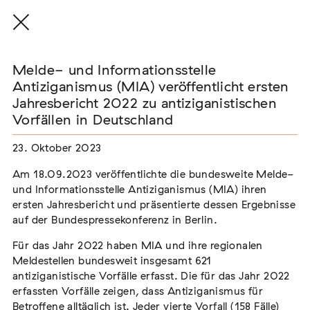
Melde- und Informationsstelle
Antiziganismus (MIA) veröffentlicht ersten
Jahresbericht 2022 zu antiziganistischen
Melde- und Informationsstelle
Vorfällen in Deutschland
Antiziganismus (MIA)
veröffentlicht ersten
23. Oktober 2023
Jahresbericht 2022 zu
Am 18.09.2023 veröffentlichte die bundesweite Melde-
und Informationsstelle Antiziganismus (MIA) ihren
antiziganistischen Vorfällen in
ersten Jahresbericht und präsentierte dessen Ergebnisse
Deutschland
auf der Bundespressekonferenz in Berlin.
Für das Jahr 2022 haben MIA und ihre regionalen
Am 18.09.2023 veröffentlichte die bundesweite Melde-
Meldestellen bundesweit insgesamt 621
und Informationsstelle Antiziganismus (MIA) ihren ersten
antiziganistische Vorfälle erfasst. Die für das Jahr 2022
Jahresbericht und präsentierte dessen Ergebnisse auf der
erfassten Vorfälle zeigen, dass Antiziganismus für
Bundespressekonferenz in Berlin.
Betroffene alltäglich ist. Jeder vierte Vorfall (158 Fälle)