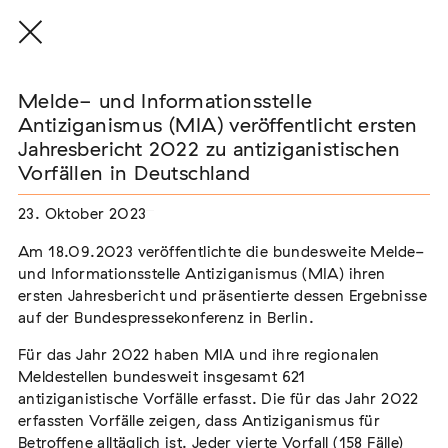
Melde- und Informationsstelle
Antiziganismus (MIA) veröffentlicht ersten
Jahresbericht 2022 zu antiziganistischen
Melde- und Informationsstelle
Vorfällen in Deutschland
Antiziganismus (MIA)
veröffentlicht ersten
23. Oktober 2023
Jahresbericht 2022 zu
Am 18.09.2023 veröffentlichte die bundesweite Melde-
und Informationsstelle Antiziganismus (MIA) ihren
antiziganistischen Vorfällen in
ersten Jahresbericht und präsentierte dessen Ergebnisse
Deutschland
auf der Bundespressekonferenz in Berlin.
Für das Jahr 2022 haben MIA und ihre regionalen
Am 18.09.2023 veröffentlichte die bundesweite Melde-
Meldestellen bundesweit insgesamt 621
und Informationsstelle Antiziganismus (MIA) ihren ersten
antiziganistische Vorfälle erfasst. Die für das Jahr 2022
Jahresbericht und präsentierte dessen Ergebnisse auf der
erfassten Vorfälle zeigen, dass Antiziganismus für
Bundespressekonferenz in Berlin.
Betroffene alltäglich ist. Jeder vierte Vorfall (158 Fälle)