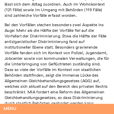
lässt sich dem Alltag zuordnen. Auch im Wohnkontext
Für das Jahr 2022 haben MIA und ihre regionalen
(121 Fälle) sowie im Umgang mit Behörden (119 Fälle)
Meldestellen bundesweit insgesamt 621 antiziganistische
sind zahlreiche Vorfälle erfasst worden.
Vorfälle erfasst. Die für das Jahr 2022 erfassten Vorfälle
zeigen, dass Antiziganismus für Betroffene alltäglich ist.
Bei den Vorfällen stechen besonders zwei Aspekte ins
Jeder vierte Vorfall (158 Fälle) lässt sich dem Alltag
Auge: Mehr als die Hälfte der Vorfälle fiel auf die
zuordnen. Auch im Wohnkontext (121 Fälle) sowie im
Vorfallart der Diskriminierung. Etwa die Hälfte der Fälle
Umgang mit Behörden (119 Fälle) sind zahlreiche Vorfälle
antiziganistischer Diskriminierung fand auf
erfasst worden.
institutioneller Ebene statt. Besonders gravierende
Vorfälle fanden sich im Kontext von Polizei, Jugendamt,
Bei den Vorfällen stechen besonders zwei Aspekte ins
Jobcenter sowie von kommunalen Verwaltungen, die für
Auge: Mehr als die Hälfte der Vorfälle fiel auf die
die Unterbringung von Geflüchteten zuständig sind.
Vorfallart der Diskriminierung. Etwa die Hälfte der Fälle
Dass so viele der Vorfälle im Kontext von staatlichen
antiziganistischer Diskriminierung fand auf
Behörden stattfinden, zeigt die immense Lücke des
institutioneller Ebene statt. Besonders gravierende
Allgemeinen Gleichbehandlungsgesetzes (AGG) auf,
Vorfälle fanden sich im Kontext von Polizei, Jugendamt,
welches sich aktuell auf den Bereich des privaten Rechts
Jobcenter sowie von kommunalen Verwaltungen, die für
beschränkt. MIA fordert eine Reform des Allgemeinen
die Unterbringung von Geflüchteten zuständig sind. Dass
Gleichbehandlungsgesetzes, so dass Diskriminierung
so viele der Vorfälle im Kontext von staatlichen Behörden
durch staatlich Behörden geahndet werden kann.
stattfinden, zeigt die immense Lücke des Allgemeinen
MENU
Gleichbehandlungsgesetzes (AGG) auf, welches sich
Die zweite auffällige Entwicklung ist der Antiziganismus