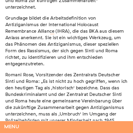
und Roma zur künftigen Zusammenarbeit“
Deutscher Sinti und Roma Romani Rose heute die
unterzeichnet.
Vereinbarung „Gemeinsam gegen Antiziganismus –
Erklärung des Bundeskriminalamts und des Zentralrats
Grundlage bildet die
Arbeitsdefinition von
Deutscher Sinti und Roma zur künftigen
Antiziganismus der International Holocaust
Zusammenarbeit“ unterzeichnet.
Remembrance Alliance
(IHRA), die das BKA aus diesem
Anlass anerkennt. Sie ist ein wichtiges Werkzeug, um
Grundlage bildet die
Arbeitsdefinition von
das Phänomen des Antiziganismus, dieser speziellen
Antiziganismus der International Holocaust
Form des Rassismus, der sich gegen Sinti und Roma
Remembrance Alliance
(IHRA), die das BKA aus diesem
richtet, zu identifizieren und ihm entschieden
Anlass anerkennt. Sie ist ein wichtiges Werkzeug, um das
entgegenzutreten.
Phänomen des Antiziganismus, dieser speziellen Form
des Rassismus, der sich gegen Sinti und Roma richtet, zu
Romani Rose, Vorsitzender des Zentralrats Deutscher
identifizieren und ihm entschieden entgegenzutreten.
Sinti und Roma: „Es ist nicht zu hoch gegriffen, wenn ich
den heutigen Tag als ‚historisch‘ bezeichne. Dass das
Romani Rose, Vorsitzender des Zentralrats Deutscher
Bundeskriminalamt und der Zentralrat Deutscher Sinti
Sinti und Roma: „Es ist nicht zu hoch gegriffen, wenn ich
und Roma heute eine gemeinsame Vereinbarung über
den heutigen Tag als ‚historisch‘ bezeichne. Dass das
die zukünftige Zusammenarbeit gegen Antiziganismus
Bundeskriminalamt und der Zentralrat Deutscher Sinti
unterzeichnen, muss als ‚Umbruch‘ im Umgang der
und Roma heute eine gemeinsame Vereinbarung über die
Polizeibehörden mit unserer Minderheit nach 1945
zukünftige Zusammenarbeit gegen Antiziganismus
MENU
bewertet werden.“
unterzeichnen, muss als ‚Umbruch‘ im Umgang der