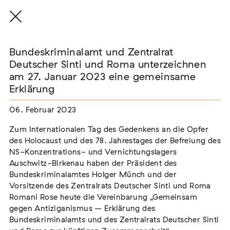
Bundeskriminalamt und Zentralrat
Deutscher Sinti und Roma unterzeichnen
am 27. Januar 2023 eine gemeinsame
Bundeskriminalamt und
Erklärung
Zentralrat Deutscher Sinti und
Roma unterzeichnen am 27.
06. Februar 2023
Januar 2023 eine gemeinsame
Zum Internationalen Tag des Gedenkens an die Opfer
des Holocaust und des 78. Jahrestages der Befreiung des
Erklärung
NS-Konzentrations- und Vernichtungslagers
Auschwitz-Birkenau haben der Präsident des
Bundeskriminalamtes Holger Münch und der
Zum Internationalen Tag des Gedenkens an die Opfer des
Vorsitzende des Zentralrats Deutscher Sinti und Roma
Holocaust und des 78. Jahrestages der Befreiung des NS-
Romani Rose heute die Vereinbarung „Gemeinsam
Konzentrations- und Vernichtungslagers Auschwitz-
gegen Antiziganismus – Erklärung des
Birkenau haben der Präsident des Bundeskriminalamtes
Bundeskriminalamts und des Zentralrats Deutscher Sinti
Holger Münch und der Vorsitzende des Zentralrats