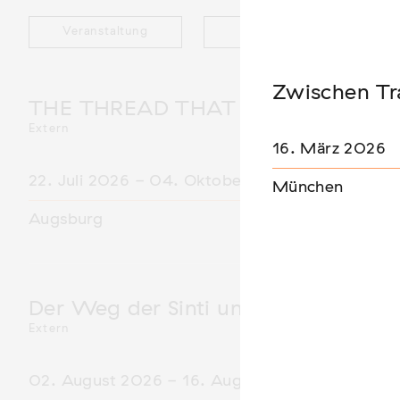
Veranstaltung
Ausstellung
Zwischen T
THE THREAD THAT HOLDS / DER 
Extern
16. März 2026
22. Juli 2026 - 04. Oktober 2026
München
Augsburg
Der Weg der Sinti und Roma
Extern
02. August 2026 - 16. August 2026