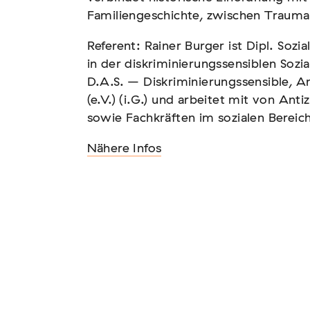
Familiengeschichte, zwischen Traum
Referent: Rainer Burger ist Dipl. Soz
in der diskriminierungssensiblen Sozia
n – Vernichtung
D.A.S. – Diskriminierungssensible, An
(e.V.) (i.G.) und arbeitet mit von An
sowie Fachkräften im sozialen Bereich
Nähere Infos
tscher Sinti und Roma,
t teil