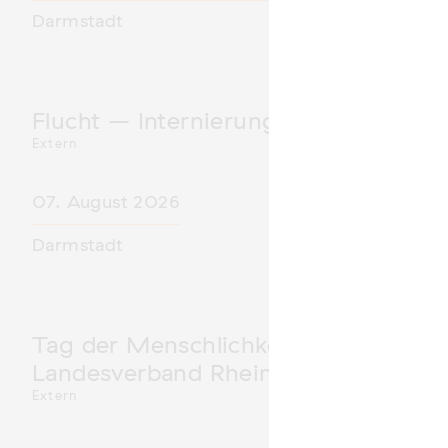
Darmstadt
Flucht – Internierung – Deportatio
Extern
07. August 2026
Darmstadt
Tag der Menschlichkeit Verband Deu
Landesverband Rheinland-Pfalz nimm
Extern