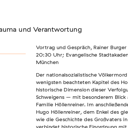
Seminar
rauma und Verantwortung
FADEN, DER HÄLT
Vortrag und Gespräch, Rainer Burge
20:30 Uhr; Evangelische Stadtakade
München
Der nationalsozialistische Völkermord
wenigsten beachteten Kapitel des Hol
historische Dimension dieser Verfolg
Schweigens – mit besonderem Blick 
Familie Höllenreiner. Im anschließen
Hugo Höllenreiner, dem Enkel des gl
wie die Geschichte des Großvaters in
verbindet historische Einordnung mit 