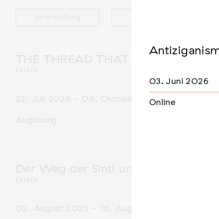
Veranstaltung
Ausstellung
Antiziganis
THE THREAD THAT HOLDS / DER 
Extern
03. Juni 2026
22. Juli 2026 - 04. Oktober 2026
Online
Augsburg
Der Weg der Sinti und Roma
Extern
02. August 2026 - 16. August 2026