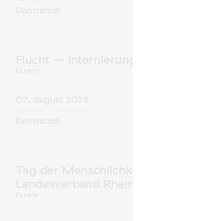
Darmstadt
Flucht – Internierung – Deportatio
Extern
07. August 2026
Darmstadt
Tag der Menschlichkeit Verband Deu
Landesverband Rheinland-Pfalz nimm
Extern