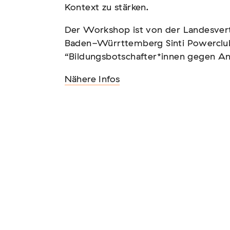
Kontext zu stärken.
Der Workshop ist von der Landesver
Baden-Würrttemberg Sinti Powercl
“Bildungsbotschafter*innen gegen Ant
n – Vernichtung
Nähere Infos
tscher Sinti und Roma,
t teil