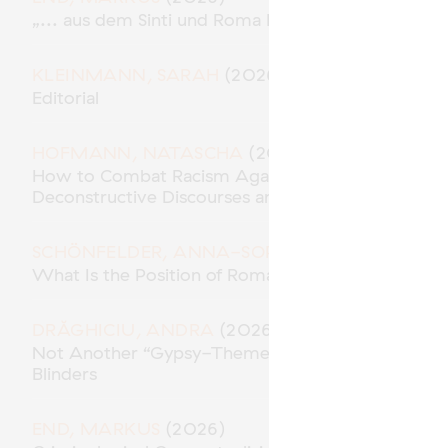
„... aus dem Sinti und Roma Milieu“ – Polizeiliche
KLEINMANN, SARAH
(2026)
Editorial
HOFMANN, NATASCHA
(2026)
How to Combat Racism Against Roma* in the Role 
Deconstructive Discourses and Methodological Res
SCHÖNFELDER, ANNA-SOPHIE
(2026)
What Is the Position of Roma in “Racial Capitalism
DRĂGHICIU, ANDRA
(2026)
Not Another “Gypsy-Themed” Movie? Traces of A
Blinders
END, MARKUS
(2026)