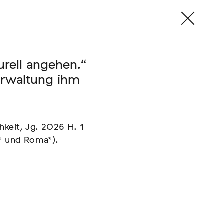
rell angehen.“
erwaltung ihm
keit, Jg. 2026 H. 1
* und Roma*).