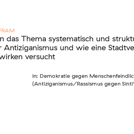
nen unserer Mitglieder
LFRAM
 das Thema systematisch und struktu
r Antiziganismus und wie eine Stadtv
wirken versucht
us: die Berichterstattung zur sogenannten
in: Demokratie gegen Menschenfeindlich
(Antiziganismus/Rassismus gegen Sinti
text von EU-Migration [In Vorbereitung]