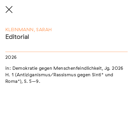
KLEINMANN, SARAH
Editorial
Eine Auswahl der Publikationen
unserer Mitglieder
2026
in: Demokratie gegen Menschenfeindlichkeit, Jg. 2026
H. 1 (Antiziganismus/Rassismus gegen Sinti* und
END, MARKUS
(2026)
Roma*), S. 5–9.
Etablierte Mechanismen des medialen Antiziganismus: die
Berichterstattung zur sogenannten "Armutszuwanderung"
[In Vorbereitung]
NEUBURGER, TOBIAS (HRSG.)
(2026)
Institutioneller Antiziganismus. Rassismus im Kontext von
EU-Migration [In Vorbereitung]