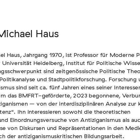
 Michael Haus
 Michael Haus
ael Haus, Jahrgang 1970, ist Professor für Moderne P
ael Haus, Jahrgang 1970, ist Professor für Moderne P
 Universität Heidelberg, Institut für Politische Wiss
 Universität Heidelberg, Institut für Politische Wiss
gsschwerpunkt sind zeitgenössische Politische Theo
gsschwerpunkt sind zeitgenössische Politische Theo
 Politikanalyse und Stadtpolitikforschung. Forschung
 Politikanalyse und Stadtpolitikforschung. Forschung
smus sind seit ca. fünf Jahren eines seiner Interesse
smus sind seit ca. fünf Jahren eines seiner Interesse
lem das BMFRT-geförderte, 2023 begonnene, Verbu
lem das BMFRT-geförderte, 2023 begonnene, Verbu
iganismen – von der interdisziplinären Analyse zur k
iganismen – von der interdisziplinären Analyse zur k
nz“. Ihn interessieren sowohl die theoretischen
nz“. Ihn interessieren sowohl die theoretischen
und Einordnungsversuche von Antiziganismus als auc
und Einordnungsversuche von Antiziganismus als auc
yse von Diskursen und Repräsentationen in den Medi
yse von Diskursen und Repräsentationen in den Medi
ch der antiziganismuskritischen Bildungsarbeit.
ch der antiziganismuskritischen Bildungsarbeit.