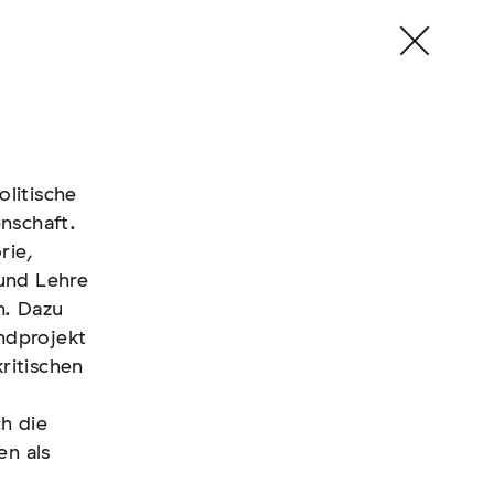
olitische
olitische
enschaft.
enschaft.
rie,
rie,
 und Lehre
 und Lehre
n. Dazu
n. Dazu
ndprojekt
ndprojekt
ritischen
ritischen
h die
h die
en als
en als