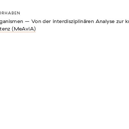
ORHABEN
ORHABEN
ganismen – Von der interdisziplinären Analyse zur kr
ganismen – Von der interdisziplinären Analyse zur kr
enz (MeAviA)
enz (MeAviA)